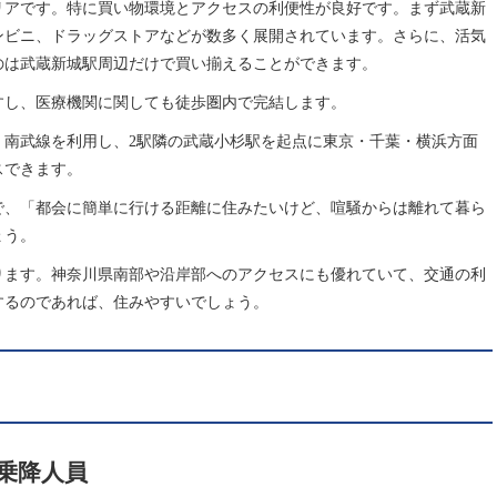
リアです。特に買い物環境とアクセスの利便性が良好です。まず武蔵新
ンビニ、ドラッグストアなどが数多く展開されています。さらに、活気
のは武蔵新城駅周辺だけで買い揃えることができます。
すし、医療機関に関しても徒歩圏内で完結します。
。南武線を利用し、2駅隣の武蔵小杉駅を起点に東京・千葉・横浜方面
スできます。
で、「都会に簡単に行ける距離に住みたいけど、喧騒からは離れて暮ら
ょう。
ります。神奈川県南部や沿岸部へのアクセスにも優れていて、交通の利
するのであれば、住みやすいでしょう。
均乗降人員