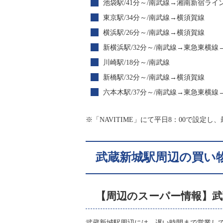
池袋駅/41分～/南武線→湘南新宿ライ
東京駅/34分～/南武線→横須賀線
横浜駅/26分～/南武線→横須賀線
新横浜駅/32分～/南武線→東急東横線
川崎駅/18分～/南武線
新橋駅/32分～/南武線→横須賀線
六本木駅/37分～/南武線→東急東横
※「NAVITIME」にて平日8：00で設定
武蔵新城駅周辺の買い
【周辺のスーパー情報】武
武蔵新城駅周辺には、遅い時間まで営業し