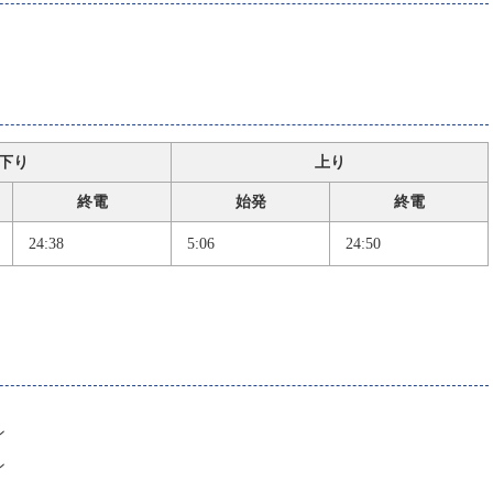
下り
上り
終電
始発
終電
24:38
5:06
24:50
ン
ン