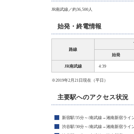
JR南武線／約36,500人
始発・終電情報
路線
始発
JR南武線
4:39
※2019年2月21日現在（平日）
主要駅へのアクセス状況
新宿駅/35分～/南武線→湘南新宿ライ
渋谷駅/30分～/南武線→湘南新宿ライ